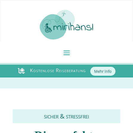
Kostenlose Reiseberatung

Mehr Info
sicher & stressfrei