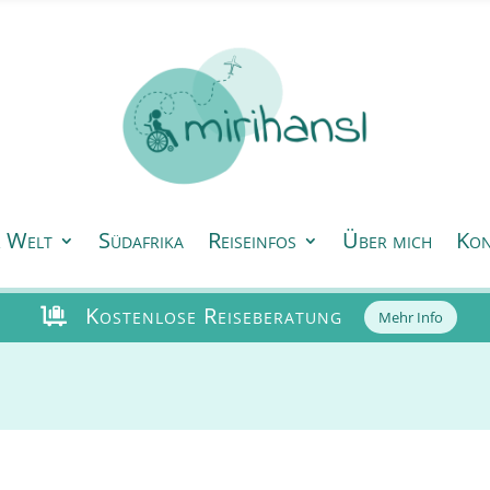
r Welt
Südafrika
Reiseinfos
Über mich
Kon
Kostenlose Reiseberatung

Mehr Info